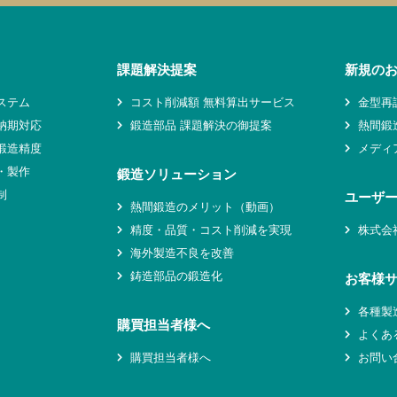
課題解決提案
新規の
ステム
コスト削減額 無料算出サービス
金型再
納期対応
鍛造部品 課題解決の御提案
熱間鍛
鍛造精度
メディ
・製作
鍛造ソリューション
制
ユーザ
熱間鍛造のメリット（動画）
精度・品質・コスト削減を実現
株式会
海外製造不良を改善
鋳造部品の鍛造化
お客様
各種製
購買担当者様へ
よくあ
購買担当者様へ
お問い