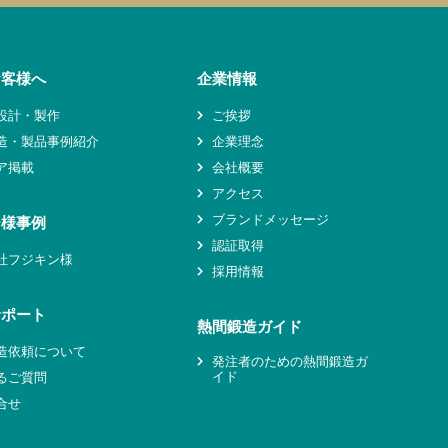
お客様へ
企業情報
設計・製作
ご挨拶
造・製品事例紹介
企業理念
ア掲載
会社概要
アクセス
ブランドメッセージ
ー様事例
認証取得
社フジキン様
採用情報
サポート
熱間鍛造ガイド
造依頼について
発注者のための熱間鍛造ガ
イド
るご質問
合せ