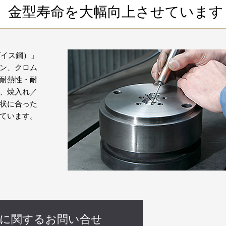
、金型寿命を大幅向上させています
ダイス鋼）」
ン、クロム
耐熱性・耐
、焼入れ／
状に合った
ています。
品に関するお問い合せ