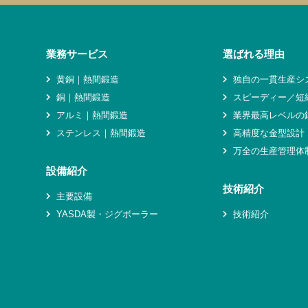
業務サービス
選ばれる理由
黄銅｜熱間鍛造
独自の一貫生産シ
銅｜熱間鍛造
スピーディー／短
アルミ｜熱間鍛造
業界最高レベルの
ステンレス｜熱間鍛造
高精度な金型設計
万全の生産管理体
設備紹介
技術紹介
主要設備
YASDA製・ジグボーラー
技術紹介