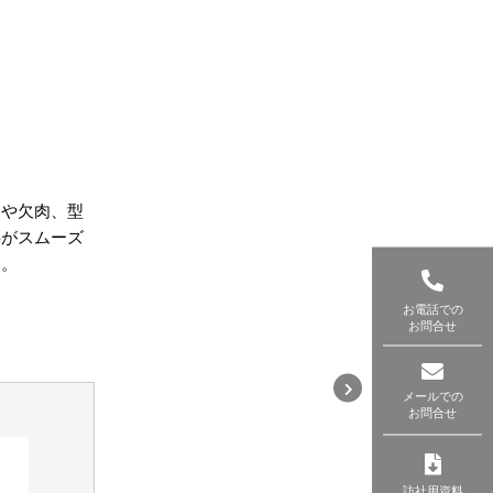
良や欠肉、型
料がスムーズ
す。
お電話での
お問合せ
メールでの
お問合せ
訪社用資料